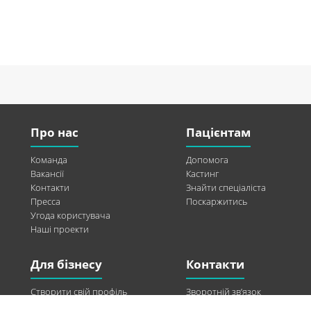
Про нас
Пацієнтам
Команда
Допомога
Вакансії
Кастинг
Контакти
Знайти спеціаліста
Пресса
Поскаржитись
Угода користувача
Наші проекти
Для бізнесу
Контакти
Створити свій профіль
Зворотній зв’язок
Рекламні можливості
Twitter