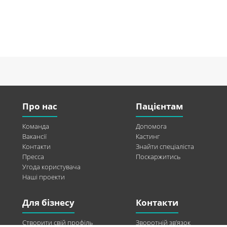
Про нас
Пацієнтам
Команда
Допомога
Вакансії
Кастинг
Контакти
Знайти спеціаліста
Пресса
Поскаржитись
Угода користувача
Наші проекти
Для бізнесу
Контакти
Створити свій профіль
Зворотній зв’язок