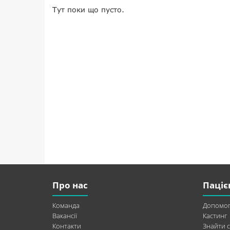
Тут поки що пусто.
Про нас
Паціє
Команда
Допомог
Вакансії
Кастинг
Контакти
Знайти с