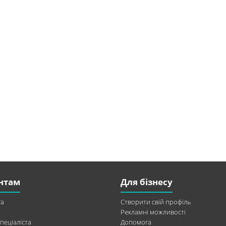
нтам
Для бізнесу
а
Створити свій профіль
Рекламні можливості
пеціаліста
Допомога