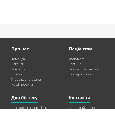
Про нас
Пацієнтам
Команда
Допомога
Вакансії
Кастинг
Контакти
Знайти спеціаліста
Пресса
Поскаржитись
Угода користувача
Наші проекти
Для бізнесу
Контакти
Створити свій профіль
Зворотній зв’язок
Рекламні можливості
Twitter