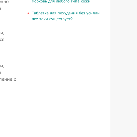
енно
морковь для любого типа кожи
е
Таблетка для похудения без усилий
все-таки существует?
и,
ся
.
ы,
и
ление с