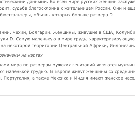
истическими данными. Во всем мире русских женщин заслуж
дит, судьба благосклонна к жительницам России. Они и ещ
 бюстгальтеры, объемы которых больше размера D.
мании, Чехии, Болгарии. Женщины, живущие в США, Колумби
руди D. Самую маленькую в мире грудь, характеризирующую
 на некоторой территории Центральной Африки, Индонезии
значены на картах
нами мира по размерам мужских гениталий являются мужчин
ся маленькой грудью. В Европе живут женщины со средним
, Португалия, а также Мексика и Индия имеют женское насе