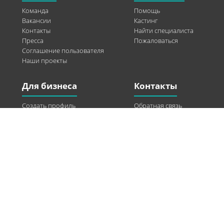
Команда
Помощь
Вакансии
Кастинг
Контакты
Найти специалиста
Пресса
Пожаловаться
Соглашение пользователя
Наши проекты
Для бизнеса
Контакты
Создать профиль
Обратная связь
Рекламные возможности
Twitter
Помощь
Facebook
Найти модель
Vkontakte
Спонсорство
© 2013-2026 Q-WEL Все права защищены