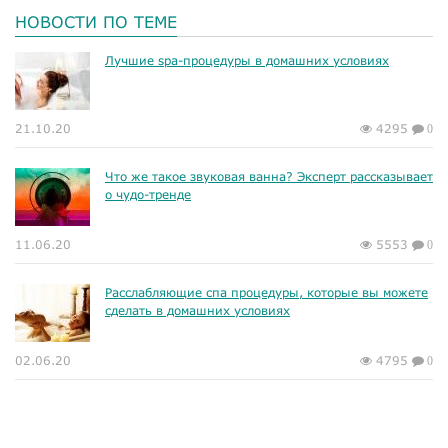
НОВОСТИ ПО ТЕМЕ
Лучшие spa-процедуры в домашних условиях
21.10.20
4295
0
Что же такое звуковая ванна? Эксперт рассказывает
о чудо-тренде
11.06.20
5553
0
​Расслабляющие спа процедуры, которые вы можете
сделать в домашних условиях
02.06.20
4795
0