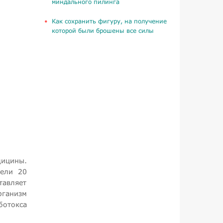
миндального пилинга
Как сохранить фигуру, на получение
которой были брошены все силы
дицины.
вели 20
тавляет
рганизм
ботокса