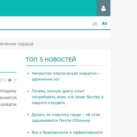
RU
UK
лечении сердца
ТОП 5 НОВОСТЕЙ
​Непростая пластическая хирургия –
удлинение ног
273
0
етодику
Почему лунную диету стоит
попробовать всем, кто хочет быстро и
еняется
надолго похудеть
ьзовали
Делать ли пластику груди – об этом
задумывается Пиппа О’Коннор
Все о безопасности и эффективности