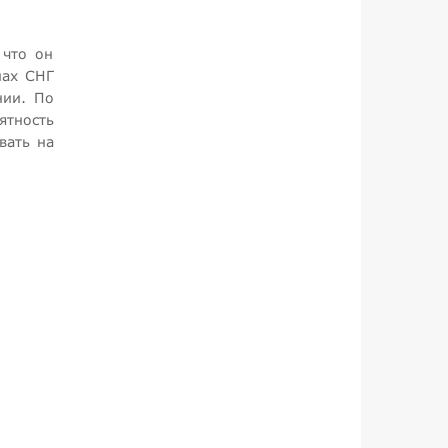
 что он
нах СНГ
нии. По
ятность
вать на