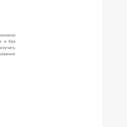
менение
я и без
изучать
зования