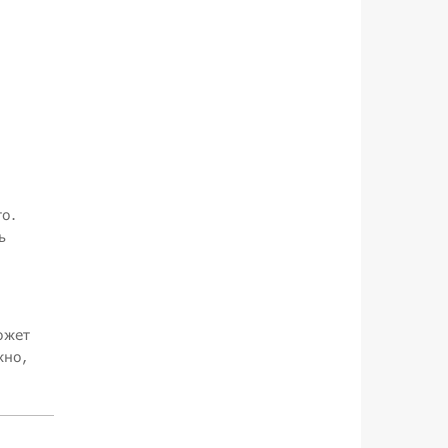
то.
ь
ожет
жно,