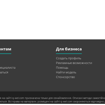
ентам
Для бизнеса
Создать профиль
Рекламные возможности
пециалиста
Помощь
аться
Найти модель
Спонсорство
я на сайті q-wel.com призначена тільки для ознайомлення. Описані методи самостійн
ється. Всі права на матеріали, розміщені на сайті q-wel.com охороняються відповідно 