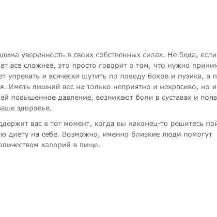
одима уверенность в своих собственных силах. Не беда, есл
ет все сложнее, это просто говорит о том, что нужно прини
 упрекать и всячески шутить по поводу боков и пузика, а 
я. Иметь лишний вес не только неприятно и некрасиво, но и
дей повышенное давление, возникают боли в суставах и поя
ваше здоровье.
ддержит вас в тот момент, когда вы наконец-то решитесь по
ую диету на себе. Возможно, именно близкие люди помогут
оличеством калорий в пище.