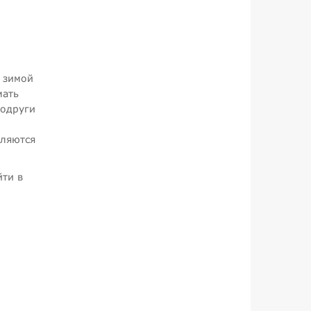
и зимой
мать
подруги
вляются
йти в