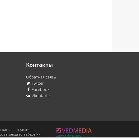
Контакты
Обратная связь
Twitter
Facebook
Vkontakte
о використовувати не
до законодавства України.
«агробизнес»