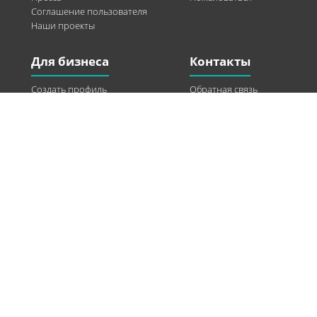
Соглашение пользователя
Наши проекты
Для бизнеса
Контакты
Создать профиль
Обратная связь
Рекламные возможности
Twitter
Помощь
Facebook
Найти модель
Vkontakte
Спонсорство
© 2013-2026 Q-WEL Все права защищены
Інформація на сайті q-wel.com призначена тільки для ознайомлення. Описані
методи самостійно використовувати не рекомендується. Всі права на матеріали,
розміщені на сайті q-wel.com охороняються відповідно до законодавства
України.
«агробизнес»