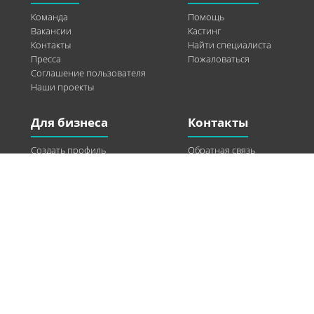
Команда
Помощь
Вакансии
Кастинг
Контакты
Найти специалиста
Пресса
Пожаловаться
Соглашение пользователя
Наши проекты
Для бизнеса
Контакты
Создать профиль
Обратная связь
Рекламные возможности
Twitter
Помощь
Facebook
Найти модель
Vkontakte
Спонсорство
© 2013-2026 Q-WEL Все права защищены