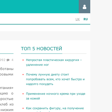
RU
UK
ТОП 5 НОВОСТЕЙ
992
4
​Непростая пластическая хирургия –
удлинение ног
аботаны
оровыми
Почему лунную диету стоит
попробовать всем, кто хочет быстро и
надолго похудеть
тания»
ацию о
Применение ночного крема при уходе
простые
за кожей
хлеб из
Как сохранить фигуру, на получение
 низким