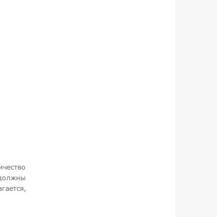
ичество
 должны
гается,