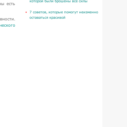
которой были брошены все силы
ны есть
​7 советов, которые помогут неизменно
оставаться красивой
вности.
ческого