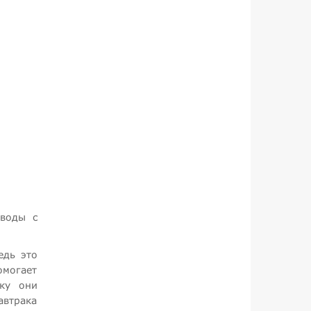
 воды с
едь это
омогает
ку они
автрака