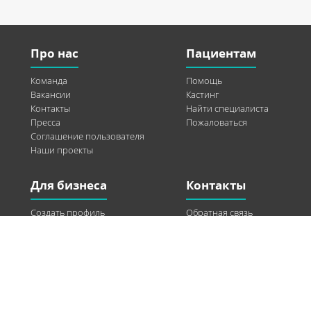
Про нас
Пациентам
Команда
Помощь
Вакансии
Кастинг
Контакты
Найти специалиста
Пресса
Пожаловаться
Соглашение пользователя
Наши проекты
Для бизнеса
Контакты
Создать профиль
Обратная связь
Рекламные возможности
Twitter
Помощь
Facebook
Найти модель
Vkontakte
Спонсорство