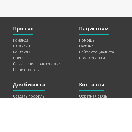
Про нас
Пациентам
Команда
Помощь
Вакансии
Кастинг
Контакты
Найти специалиста
Пресса
Пожаловаться
Соглашение пользователя
Наши проекты
Для бизнеса
Контакты
Создать профиль
Обратная связь
Рекламные возможности
Twitter
Помощь
Facebook
Найти модель
Vkontakte
Спонсорство