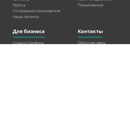
Пресса
Пожаловаться
Соглашение пользователя
Наши проекты
Для бизнеса
Контакты
Создать профиль
Обратная связь
Рекламные возможности
Twitter
Помощь
Facebook
Найти модель
Vkontakte
Спонсорство
© 2013-2026 Q-WEL Все права защищены
Інформація на сайті q-wel.com призначена тільки для ознайомлення. Описані
методи самостійно використовувати не рекомендується. Всі права на матеріали,
розміщені на сайті q-wel.com охороняються відповідно до законодавства
України.