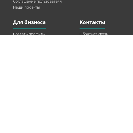
Соглашение пользователя
Наши проекты
Для бизнеса
Контакты
Создать профиль
Обратная связь
Рекламные возможности
Twitter
Помощь
Facebook
Найти модель
Vkontakte
Спонсорство
© 2013-2026 Q-WEL Все права защищены
Інформація на сайті q-wel.com призначена тільки для ознайомлення. Описані
методи самостійно використовувати не рекомендується. Всі права на матеріали,
розміщені на сайті q-wel.com охороняються відповідно до законодавства
України.
«агробизнес»