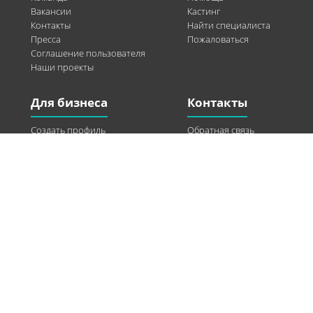
Вакансии
Кастинг
Контакты
Найти специалиста
Пресса
Пожаловаться
Соглашение пользователя
Наши проекты
Для бизнеса
Контакты
Создать профиль
Обратная связь
Рекламные возможности
Twitter
Помощь
Facebook
Найти модель
Vkontakte
Спонсорство
© 2013-2026 Q-WEL Все права защищены
Інформація на сайті q-wel.com призначена тільки для ознайомлення. Описані