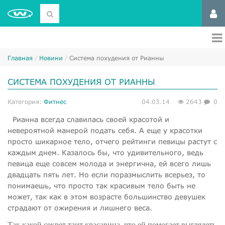
Главная
Новини
Система похудения от Рианны
СИСТЕМА ПОХУДЕНИЯ ОТ РИАННЫ
Категория:
Фитнес
04.03.14
2643
0
Рианна всегда славилась своей красотой и
невероятной манерой подать себя. А еще у красотки
просто шикарное тело, отчего рейтинги певицы растут с
каждым днем. Казалось бы, что удивительного, ведь
певица еще совсем молода и энергична, ей всего лишь
двадцать пять лет. Но если поразмыслить всерьез, то
понимаешь, что просто так красивым тело быть не
может, так как в этом возрасте большинство девушек
страдают от ожирения и лишнего веса.
Так какой секрет таит красавица, что ей помогает выглядеть