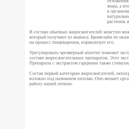
отложения
жира, а вт
в организм
натуральны
растения, 
В составе обычных жиросжигателей зачастую мож
который получают из ананаса. Бромелайн не оказ
на процесс пищеварения, нормализует его.
Урегулировать чрезмерный аппетит поможет экстр
составе жиросжигательных препаратов. Этот экстр
Препараты с экстрактом гарцинии также стимули
Состав первой категории жиросжигателей, непос
волокно под названием хитозан. Оно мешает орга
работу нашей печени.