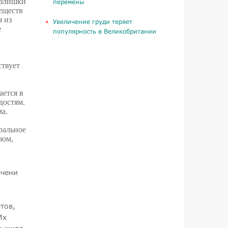
излишки
перемены
веществ
я из
Увеличение груди теряет
е
популярность в Великобритании
ствует
ается в
достям.
а.
ральное
зом,
ечени
тов,
Их