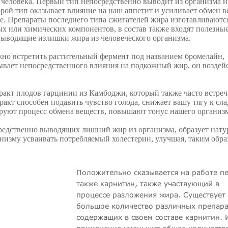
 человека. Первый тип непосредственно выводит из организма 
орой тип оказывает влияние на наш аппетит и усиливает обмен 
е. Препараты последнего типа сжигателей жира изготавливаютс
х или химических компонентов, в состав также входят полезны
выводящие излишки жира из человеческого организма.
но встретить растительный фермент под названием бромелайн,
ывает непосредственного влияния на подкожный жир, он воздей
акт плодов гарцинии из Камбоджи, который также часто встреч
акт способен подавить чувство голода, снижает вашу тягу к сла
руют процесс обмена веществ, повышают тонус нашего организм
редственно выводящих лишний жир из организма, образует нату
низму усваивать потребляемый холестерин, улучшая, таким обра
Положительно сказывается на работе п
также карнитин, также участвующий в
процессе разложения жира. Существует
большое количество различных препара
содержащих в своем составе карнитин. 