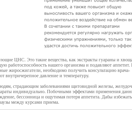
применение уменьшит общее количеств
под кожей, а также повысит общую
выносливость вашего организма и окаж
положительное воздействие на обмен в
В сочетании с такими препаратами
рекомендуется регулярно нагружать ор
физическими упражнениями, только так
удастся достичь положительного эффек
ующие ЦНС. Это такие вещества, как экстракты гуараны и хвоща
ую работоспособность нашего организма и подавляют аппетит.
нные жиросжигатели, необходимо получить консультацию врача-
ют внутричерепное давление и температуру.
юдям, страдающим заболеваниями щитовидной железы, желудоч
епараты индивидуально. Побочными эффектами применения дан
ждение, бессонница и ощутимая потеря аппетита. Дабы избежать
паузы между курсами приема.