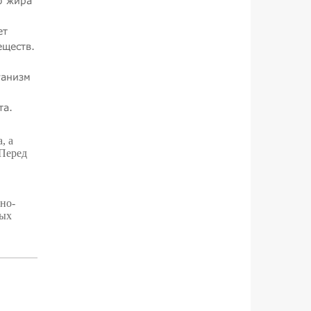
о жира
ет
еществ.
ганизм
та.
, а
 Перед
но-
ных