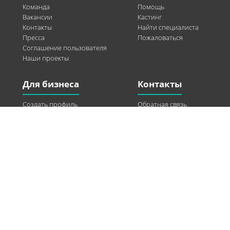
Команда
Помощь
Вакансии
Кастинг
Контакты
Найти специалиста
Пресса
Пожаловаться
Соглашение пользователя
Наши проекты
Для бизнеса
Контакты
Создать профиль
Обратная связь
Рекламные возможности
Twitter
Помощь
Facebook
Найти модель
Vkontakte
Спонсорство
© 2013-2026 Q-WEL Все права защищены