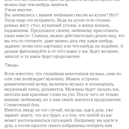
можно еще чем-нибудь заняться.
Ужин вместе.
Вы занимались с вашим любимым сексом на кухне? Нет?
Тогда надо это исправить. Ведь на кухне есть столько
разных мест: стол, кухонный уголок, в конце концов,
подоконник. Предложите своему любимому приготовить
ужин вместе. Сначала, можно действительно делать вид, что
вы что-то готовите, даже можно дать ему какое-нибудь
задание: почистить картошку или что-нибудь на подобии. А
дальше фантазируйте и от того какое у вас будет желание,
зависит и то какое будет продолжение.
Танцы.
Всем известно, что спокойная монотонная музыка, сама по
себе уже возбуждает мужчину. Можно устроить
романтический вечер, включить музыку и потанцевать,
медленный танец, разумеется. Мужчина будет ласкать вас,
шептать вам красивые слова на ухо. После чего не только
вашему любимому, но и вам самой захочется продолжения.
Совместный душ.
Имеется, введу не тот случай, когда вы, идя в душ, уже
заранее знаете, что все будет, а о том, что любой из вас
может воспользоваться ситуацией. Например: вы идете в
душ, а потом просите своего избранника потереть вам