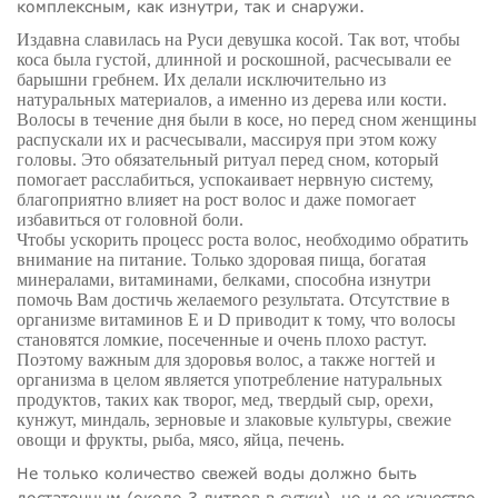
комплексным, как изнутри, так и снаружи.
Издавна славилась на Руси девушка косой. Так вот, чтобы
коса была густой, длинной и роскошной, расчесывали ее
барышни гребнем. Их делали исключительно из
натуральных материалов, а именно из дерева или кости.
Волосы в течение дня были в косе, но перед сном женщины
распускали их и расчесывали, массируя при этом кожу
головы. Это обязательный ритуал перед сном, который
помогает расслабиться, успокаивает нервную систему,
благоприятно влияет на рост волос и даже помогает
избавиться от головной боли.
Чтобы ускорить процесс роста волос, необходимо обратить
внимание на питание. Только здоровая пища, богатая
минералами, витаминами, белками, способна изнутри
помочь Вам достичь желаемого результата. Отсутствие в
организме витаминов Е и D приводит к тому, что волосы
становятся ломкие, посеченные и очень плохо растут.
Поэтому важным для здоровья волос, а также ногтей и
организма в целом является употребление натуральных
продуктов, таких как творог, мед, твердый сыр, орехи,
кунжут, миндаль, зерновые и злаковые культуры, свежие
овощи и фрукты, рыба, мясо, яйца, печень.
Не только количество свежей воды должно быть
достаточным (около
3 литров
в сутки), но и ее качество