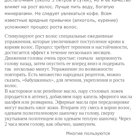
влияет на рост волос. Лучше пить воду, богатую
минералами. Не следует увлекаться кофе. Всем
известные вредные привычки (алкоголь, курение)
усложняют процесс роста волос.
Стимулируют рост волос специальные ежедневные
упражнения, которые увеличивают поступление крови к
корням волос. Процесс требует терпения и настойчивости,
достигается эффект в течение нескольких месяцев.
Движения головы очень простые: сначала запрокинуть
голову назад, затем опустить ее вперед вниз и подержать
так несколько минут. Упражнение по возможности
повторять. Есть множество народных рецептов, можно
сказать, «бабушкиных», для лечения, укрепления и роста
волос.
В касторовое или репейное масло, пару столовых ложек
(продается в аптеке), добавляем пару капель эфирного масла
шалфея или розмарина. Эфирные масла при передозировке
могут вызвать ожог кожи. Втираем эту смесь в корни волос,
одеваем полиэтиленовую шапочку на голову, сверху
укутываем полотенцем или одеваем теплую шапочку. Через
2 часа моем голову, как обычно, шампунем.
Многие пользуются