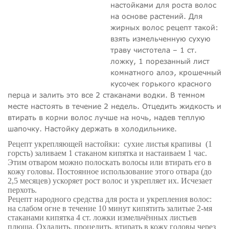
настойками для роста волос
на основе растений. Для
жирных волос рецепт такой:
взять измельченную сухую
траву чистотела – 1 ст.
ложку, 1 порезанный лист
комнатного алоэ, крошечный
кусочек горького красного
перца и залить это все 2 стаканами водки. В темном
месте настоять в течение 2 недель. Отцедить жидкость и
втирать в корни волос лучше на ночь, надев теплую
шапочку. Настойку держать в холодильнике.
Рецепт укрепляющей настойки: сухие листья крапивы (1
горсть) заливаем 1 стаканом кипятка и настаиваем 1 час.
Этим отваром можно полоскать волосы или втирать его в
кожу головы. Постоянное использование этого отвара (до
2,5 месяцев) ускоряет рост волос и укрепляет их. Исчезает
перхоть.
Рецепт народного средства для роста и укрепления волос:
на слабом огне в течение 10 минут кипятить залитые 2-мя
стаканами кипятка 4 ст. ложки измельчённых листьев
плюща. Охладить, процедить, втирать в кожу головы через