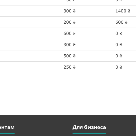
300
1400
₴
₴
200
600
₴
₴
600
0
₴
₴
300
0
₴
₴
500
0
₴
₴
250
0
₴
₴
ентам
Для бизнеса