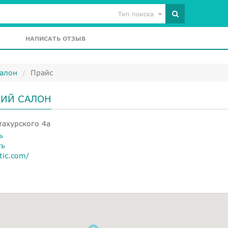
Тип поиска
НАПИСАТЬ ОТЗЫВ
салон
Прайс
КИЙ САЛОН
тахурского 4а
ь
ть
etic.com/