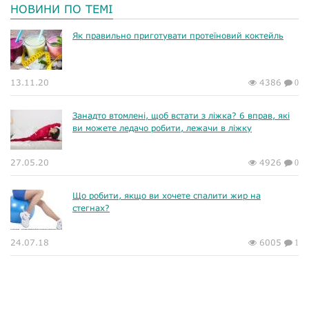
НОВИНИ ПО ТЕМІ
Як правильно приготувати протеїновий коктейль
13.11.20
4386
0
Занадто втомлені, щоб встати з ліжка? 6 вправ, які
ви можете ледачо робити, лежачи в ліжку
27.05.20
4926
0
Що робити, якщо ви хочете спалити жир на
стегнах?
24.07.18
6005
1