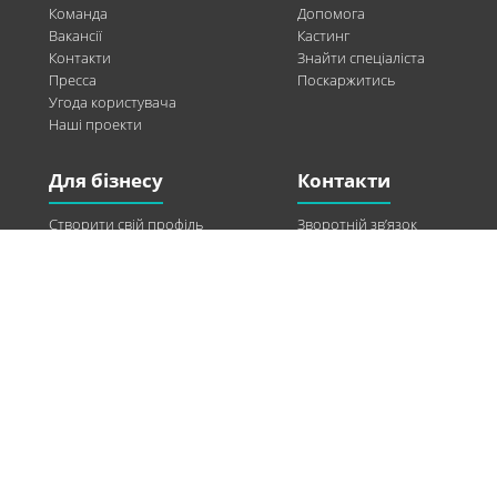
Команда
Допомога
Вакансії
Кастинг
Контакти
Знайти спеціаліста
Пресса
Поскаржитись
Угода користувача
Наші проекти
Для бізнесу
Контакти
Створити свій профіль
Зворотній зв’язок
Рекламні можливості
Twitter
Допомога
Facebook
Знайти модель
Vkontakte
Спонсорство
© 2013-2026 Q-WEL Всі права захищені