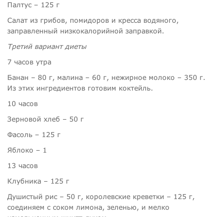
Палтус –
125 г
Салат из грибов, помидоров и кресса водяного,
заправленный низкокалорийной заправкой.
Третий вариант диеты
7 часов утра
Банан –
80 г, малина –
60 г, нежирное молоко –
350 г.
Из этих ингредиентов готовим коктейль.
10 часов
Зерновой хлеб –
50 г
Фасоль –
125 г
Яблоко – 1
13 часов
Клубника –
125 г
Душистый рис –
50 г, королевские креветки –
125 г,
соединяем с соком лимона, зеленью, и мелко