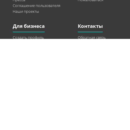
Соглашение пользователя
Наши проекты
Для бизнеса
Контакты
Создать профиль
Обратная связь
Рекламные возможности
Twitter
Помощь
Facebook
Найти модель
Vkontakte
Спонсорство
© 2013-2026 Q-WEL Все права защищены
Інформація на сайті q-wel.com призначена тільки для ознайомлення. Описані
методи самостійно використовувати не рекомендується. Всі права на матеріали,
розміщені на сайті q-wel.com охороняються відповідно до законодавства
України.
«агробизнес»