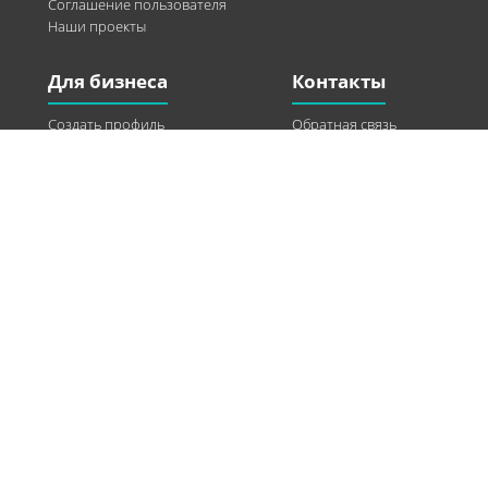
Соглашение пользователя
Наши проекты
Для бизнеса
Контакты
Создать профиль
Обратная связь
Рекламные возможности
Twitter
Помощь
Facebook
Найти модель
Vkontakte
Спонсорство
© 2013-2026 Q-WEL Все права защищены
Інформація на сайті q-wel.com призначена тільки для ознайомлення. Описані
методи самостійно використовувати не рекомендується. Всі права на матеріали,
розміщені на сайті q-wel.com охороняються відповідно до законодавства
України.
«агробизнес»