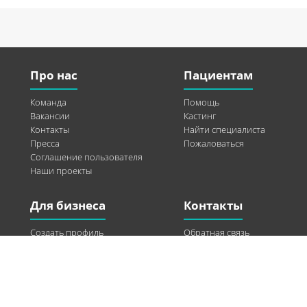
Про нас
Пациентам
Команда
Помощь
Вакансии
Кастинг
Контакты
Найти специалиста
Пресса
Пожаловаться
Соглашение пользователя
Наши проекты
Для бизнеса
Контакты
Создать профиль
Обратная связь
Рекламные возможности
Twitter
Помощь
Facebook
Найти модель
Vkontakte
Спонсорство