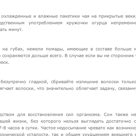
охлажденные и влажные пакетики чая на прикрытые веки,
редственным употреблением кружочки огурца непременн
ать минут.
 на губах, нежели помады, имеющие в составе больше 
сохраняются дольше всего. В случае если вы не сторонник 
еск.
безупречно гладкой, сбривайте излишние волоски тольк
гчает волоски, что значительно облегчает задачу, связанн
едством для восстановления сил организма. Сон также н
ашей жизни, без которого нельзя выглядеть достаточно 
7-8 часов в сутки. Частое недосыпание чревато как возникн
ронической усталости, так и общим ухудшением внешнего 