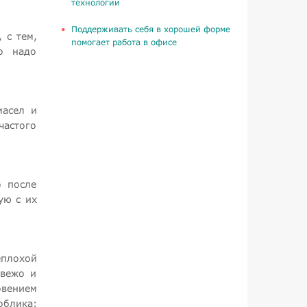
технологии
Поддерживать себя в хорошей форме
 с тем,
помогает работа в офисе
о надо
масел и
частого
о после
ую с их
еплохой
свежо и
овением
облика: