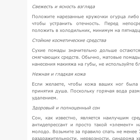
Свежесть и ясность взгляда
Положите нарезанные кружочки огурца либо 
чтобы устранить отечность. Перед непос
положить в холодильник, минимум на пятнадц
Стойкие косметические средства
Сухие помады значительно дольше остаются
смягчающих средств. Обычно, матовые помады 
нанесения макияжа на губы, не используйте бл
Нежная и гладкая кожа
Если желаете, чтобы кожа ваших ног была 
принятия душа. Поскольку горячая вода размя
удалением.
Здоровый и полноценный сон
Сон, как известно, является наилучшим ср
антидепрессант и просто такой «элемент» н
молодо. Возьмите за правило спать не менее 
раздражительности, нервозности, синдрома х