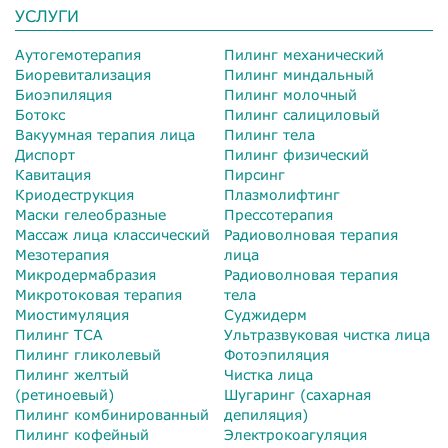
УСЛУГИ
Аутогемотерапия
Пилинг механический
Биоревитализация
Пилинг миндальный
Биоэпиляция
Пилинг молочный
Ботокс
Пилинг салициловый
Вакуумная терапия лица
Пилинг тела
Диспорт
Пилинг физический
Кавитация
Пирсинг
Криодеструкция
Плазмолифтинг
Маски гелеобразные
Прессотерапия
Массаж лица классический
Радиоволновая терапия
Мезотерапия
лица
Микродермабразия
Радиоволновая терапия
Микротоковая терапия
тела
Миостимуляция
Суджидерм
Пилинг TCA
Ультразвуковая чистка лица
Пилинг гликолевый
Фотоэпиляция
Пилинг желтый
Чистка лица
(ретиноевый)
Шугаринг (сахарная
Пилинг комбинированный
депиляция)
Пилинг кофейный
Электрокоагуляция