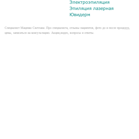
Электроэпиляция
Эпиляция лазерная
Ювидерм
Специалист Маценко Светлана .Про специалиста, отзывы пациентов, фото до и после процедур,
цены, записаться на консультацию. Акции,видео, вопросы и ответы.