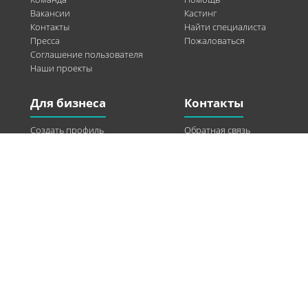
Вакансии
Кастинг
Контакты
Найти специалиста
Пресса
Пожаловаться
Соглашение пользователя
Наши проекты
Для бизнеса
Контакты
Создать профиль
Обратная связь
Рекламные возможности
Twitter
Помощь
Facebook
Найти модель
Vkontakte
Спонсорство
© 2013-2026 Q-WEL Все права защищены
Інформація на сайті q-wel.com призначена тільки для ознайомлення. Описані