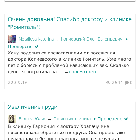
Очень довольна! Спасибо доктору и клинике
"Ромиталь"!
Netailova Katerina
Копиевский Олег Евгеньевич
→
Проверено
Хочу поделиться впечатлениями от посещения
доктора Копиевского в клинике Ромиталь. Уже много
лет с борюсь с проблемой нависающих век. Сколько
денег я потратила на ... →
просмотреть
22.09.16
2541
0
Увеличение груди
Белова Юлия
Гармония клиника
→
Проверено
В клинику Гармония к доктору Храпачу мне
посоветовала обратиться подруга. Она просто уже
делала там себе ринопластику, мне ее результат