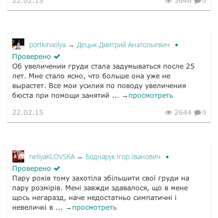
22.02.15
3646
0
portkinaolya
Децык Дмитрий Анатольевич
→
Проверено
Об увеличении груди стала задумываться после 25
лет. Мне стало ясно, что больше она уже не
вырастет. Все мои усилия по поводу увеличения
бюста при помощи занятий ... →
просмотреть
22.02.15
2644
0
neliyaKLOVSKA
Боднарук Ігор Іванович
→
Проверено
Пару років тому захотіла збільшити свої груди на
пару розмірів. Мені завжди здавалося, що в мене
щось негаразд, наче недостатньо симпатичні і
невеличкі в ... →
просмотреть