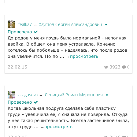
fealka7
Хаустов Сергей Александрович
→
Проверено
До родов у меня грудь была нормальной - неполная
двойка. В общем она меня устраивала. Конечно
хотелось бы побольше – надеялась, что после родов
она увеличится. Но по ... →
просмотреть
22.02.15
3923
0
allaguseva
Левицкий Роман Миронович
→
Проверено
Когда школьная подруга сделала себе пластику
груди - увеличила ее, я сначала не поверила. Откуда
у нее такая решительность. Всегда застенчивой была,
а тут грудь ... →
просмотреть