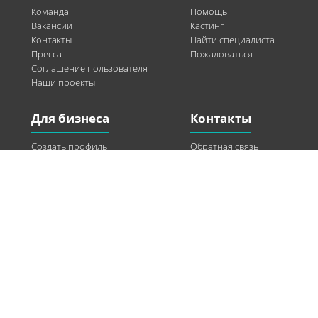
Команда
Помощь
Вакансии
Кастинг
Контакты
Найти специалиста
Пресса
Пожаловаться
Соглашение пользователя
Наши проекты
Для бизнеса
Контакты
Создать профиль
Обратная связь
Рекламные возможности
Twitter
Помощь
Facebook
Найти модель
Vkontakte
Спонсорство
© 2013-2026 Q-WEL Все права защищены