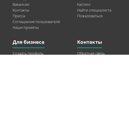
Вакансии
Кастинг
Контакты
Найти специалиста
Пресса
Пожаловаться
Соглашение пользователя
Наши проекты
Для бизнеса
Контакты
Создать профиль
Обратная связь
Рекламные возможности
Twitter
Помощь
Facebook
Найти модель
Vkontakte
Спонсорство
© 2013-2026 Q-WEL Все права защищены
Інформація на сайті q-wel.com призначена тільки для ознайомлення. Описані