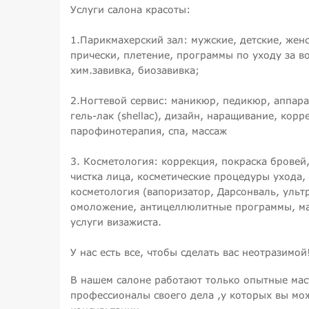
Услуги салона красоты:
1.Парикмахерский зал: мужские, детские, же
прически, плетение, программы по уходу за в
хим.завивка, биозавивка;
2.Ногтевой сервис: маникюр, педикюр, аппар
гель-лак (shellac), дизайн, наращивание, корр
парофинотерапия, спа, массаж
3. Косметология: коррекция, покраска бровей
чистка лица, косметические процедуры ухода, 
косметология (вапоризатор, Дарсонваль, ульт
омоложение, антицеллюлитные программы, мас
услуги визажиста.
У нас есть все, чтобы сделать вас неотразимой
В нашем салоне работают только опытные мас
профессионалы своего дела ,у которых вы мо