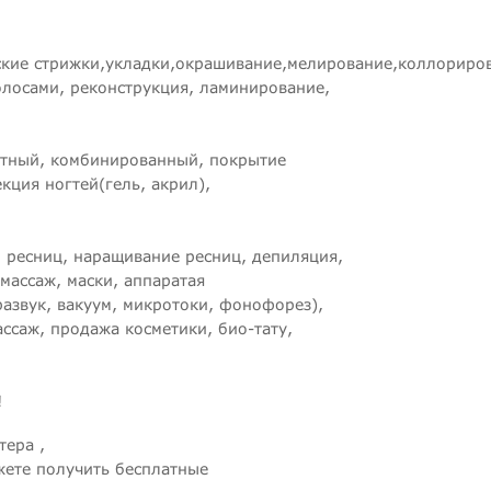
нские стрижки,укладки,окрашивание,мелирование,коллориро
олосами, реконструкция, ламинирование,
атный, комбинированный, покрытие
екция ногтей(гель, акрил),
, ресниц, наращивание ресниц, депиляция,
массаж, маски, аппаратая
развук, вакуум, микротоки, фонофорез),
саж, продажа косметики, био-тату,
!
тера ,
жете получить бесплатные