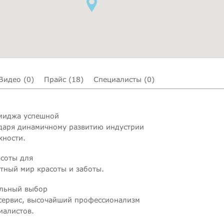
Видео (0)
Прайс (18)
Специалисты (0)
миджа успешной
даря динамичному развитию индустрии
жности.
асоты для
ютный мир красоты и заботы.
ельный выбор
й сервис, высочайший профессионализм
иалистов.