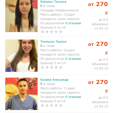
Рейзвих Татьяна
270
от
м. Киев
Площадь Независимости
₴
Место работы:
Студия
молодости салон красоты
до 0
₴
По результатам
0 отзывов
обновлено
Оценка/ 0 из 10
14.05.15
Тимошик Таисия
270
от
м. Киев
Место работы:
Студия
₴
молодости салон красоты
По результатам
0 отзывов
до 0
₴
Оценка/ 0 из 10
обновлено
12.05.15
Колаев Александр
270
от
м. Киев
Место работы:
Студия
₴
молодости салон красоты
По результатам
0 отзывов
до 0
₴
Оценка/ 0 из 10
обновлено
14.05.15