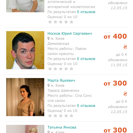
эстетической и
обновлено
аппаратной косметологии
12.05.15
По результатам
0 отзывов
Оценка/ 0 из 10
Носков Юрий Сергеевич
400
от
м. Киев
Демиевская
₴
Место работы:
Лавли
салон красоты
до 0
₴
По результатам
0 отзывов
обновлено
Оценка/ 0 из 10
11.05.15
Марта Яцкевич
300
от
м. Киев
Тараса Шевченко
₴
Место работы:
Спа Сэнс
спа салон
до 0
₴
По результатам
0 отзывов
обновлено
Оценка/ 0 из 10
12.05.15
Татьяна Янкова
300
от
м. Киев