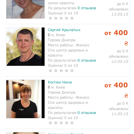
салон красоты
до 0
₴
По результатам
0 отзывов
обновлено
Оценка/ 0 из 10
13.05.15
Сергей Крылатых
400
от
м. Киев
Героев Днепра
₴
Место работы:
Женесс
Спа центр здоровья и
до 0
₴
красоты
обновлено
По результатам
0 отзывов
12.05.15
Оценка/ 0 из 10
Костюк Нина
400
от
м. Киев
Героев Днепра
₴
Место работы:
Женесс
Спа центр здоровья и
до 0
₴
красоты
обновлено
По результатам
0 отзывов
11.05.15
Оценка/ 0 из 10