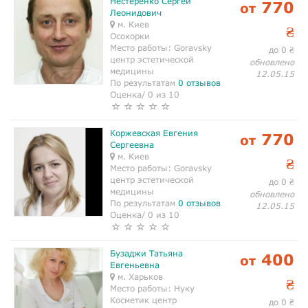
Нестеренко Сергей
770
от
Леонидович
м. Киев
₴
Осокорки
Место работы:
Goravsky
до 0
₴
центр эстетической
обновлено
медицины
12.05.15
По результатам
0 отзывов
Оценка/ 0 из 10
Коржевская Евгения
770
от
Сергеевна
м. Киев
₴
Место работы:
Goravsky
центр эстетической
до 0
₴
медицины
обновлено
По результатам
0 отзывов
12.05.15
Оценка/ 0 из 10
Бузаджи Татьяна
400
от
Евгеньевна
м. Харьков
₴
Место работы:
Нуку
Косметик центр
до 0
₴