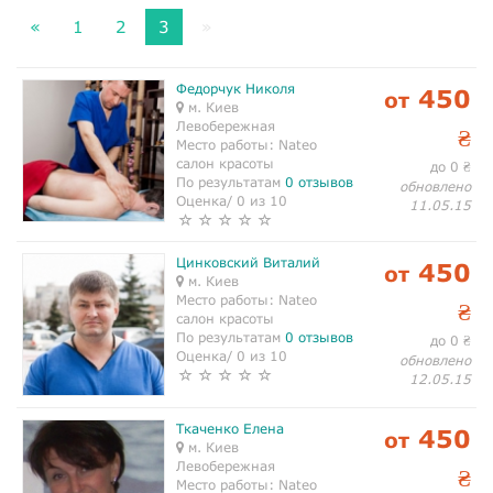
«
1
2
3
»
Федорчук Николя
450
от
м. Киев
Левобережная
₴
Место работы:
Nateo
салон красоты
до 0
₴
По результатам
0 отзывов
обновлено
Оценка/ 0 из 10
11.05.15
Цинковский Виталий
450
от
м. Киев
Место работы:
Nateo
₴
салон красоты
По результатам
0 отзывов
до 0
₴
Оценка/ 0 из 10
обновлено
12.05.15
Ткаченко Елена
450
от
м. Киев
Левобережная
₴
Место работы:
Nateo