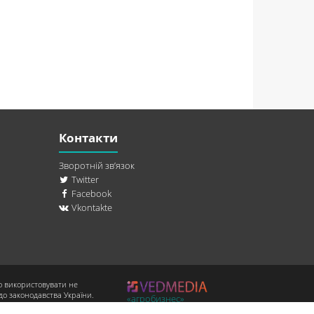
Контакти
Зворотній зв’язок
Twitter
Facebook
Vkontakte
о використовувати не
до законодавства України.
«агробизнес»