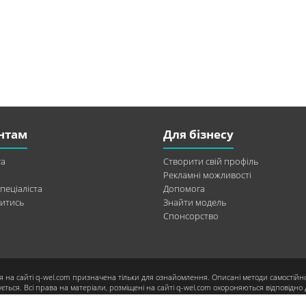
нтам
Для бізнесу
а
Створити свій профіль
Рекламні можливості
пеціаліста
Допомога
итись
Знайти модель
Спонсорство
я на сайті q-wel.com призначена тільки для ознайомлення. Описані методи самостійн
ється. Всі права на матеріали, розміщені на сайті q-wel.com охороняються відповідно 