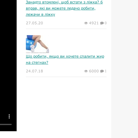
Занадто втомлені, щоб встати з ліжка? 6
вправ, які ви можете ледачо робити,
лежачи в ліжку
27.05.20
4921
0
Що робити, якщо ви хочете спалити жир
на стегнах?
24.07.18
6000
1