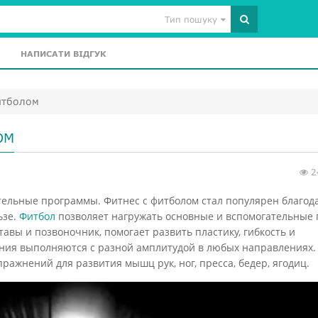
Тип пошуку
НАПИСАТИ ВІДГУК
итболом
ОМ
2
тельные программы. Фитнес с фитболом стал популярен благод
ьзе.
Фитбол
позволяет нагружать основные и вспомогательные
авы и позвоночник, помогает развить пластику, гибкость и
ния выполняются с разной амплитудой в любых направлениях.
ажнений для развития мышц рук, ног, пресса, бедер, ягодиц.