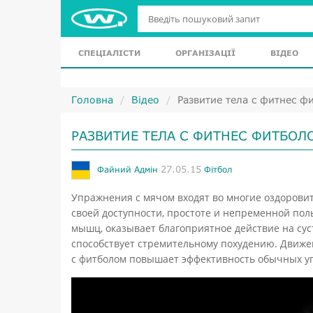
СПЕЦІАЛІСТИ
ОРГАНІЗАЦІЇ
ВІДЕО
Головна
Відео
Развитие тела с фитнес ф
РАЗВИТИЕ ТЕЛА С ФИТНЕС ФИТБОЛ
27.05.15
Файний Адмін
Фітбол
Упражнения с мячом входят во многие оздорови
своей доступности, простоте и непременной пол
мышц, оказывает благоприятное действие на суст
способствует стремительному похудению. Движе
с фитболом повышает эффективность обычных упр