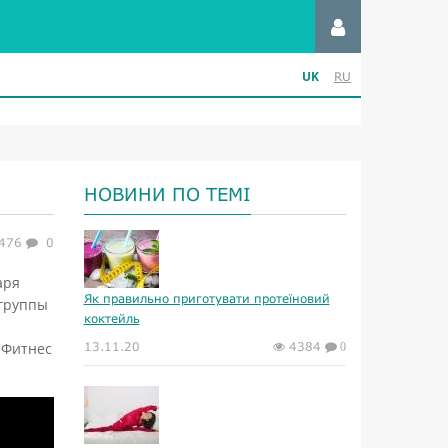
UK
RU
НОВИНИ ПО ТЕМІ
476
0
аря
Як правильно приготувати протеїновий
 группы
коктейль
 Фитнес
13.11.20
4384
0