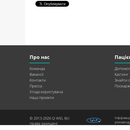
Про нас
Паціє
Команда
Допомог
Вакансії
Кастинг
Контакти
Знайти с
Пресса
Поскарж
Угода користувача
Наші проекти
© 2013-2026 Q-WEL Всі
Інформаці
рекоменду
права захищені