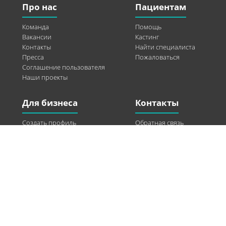
Про нас
Пациентам
Команда
Помощь
Вакансии
Кастинг
Контакты
Найти специалиста
Пресса
Пожаловаться
Соглашение пользователя
Наши проекты
Для бизнеса
Контакты
Создать профиль
Обратная связь
Рекламные возможности
Twitter
Помощь
Facebook
Найти модель
Vkontakte
Спонсорство
© 2013-2026 Q-WEL Все права защищены