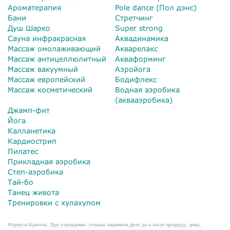
Ароматерапия
Pole dance (Пол дэнс)
Бани
Стретчинг
Душ Шарко
Super strong
Сауна инфракрасная
Аквадинамика
Массаж омолаживающий
Акварелакс
Массаж антицеллюлитный
Акваформинг
Массаж вакуумный
Аэройога
Массаж европейский
Бодифлекс
Массаж косметический
Водная аэробика
(аквааэробика)
Джамп-фит
Йога
Калланетика
Кардиострип
Пилатес
Прикладная аэробика
Степ-аэробика
Тай-бо
Танец живота
Тренировки с хулахупом
Формула Красоты. Про учреждение ,отзывы пациентов,фото до и после процедур, цены,