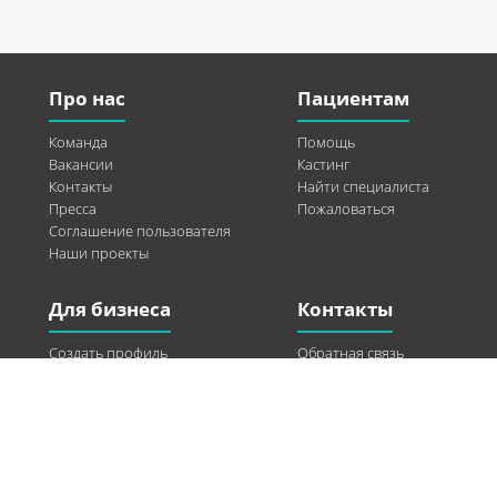
Про нас
Пациентам
Команда
Помощь
Вакансии
Кастинг
Контакты
Найти специалиста
Пресса
Пожаловаться
Соглашение пользователя
Наши проекты
Для бизнеса
Контакты
Создать профиль
Обратная связь
Рекламные возможности
Twitter
Помощь
Facebook
Найти модель
Vkontakte
Спонсорство