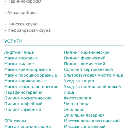
- Парикмахерская
- Аквааэробика
- Финская сауна
- Инфракрасная сауна
УСЛУГИ
Лифтинг лица
Пилинг механический
Маски восковые
Пилинг физический
Маски жидкие
Пилинг химический
Маски кремообразные
Солярий вертикальный
Маски порошкообразные
Ультразвуковая чистка лица
Маски силиконовые
Уход за лицом
Маски термопластические
Уход за нормальной кожей
Парафинотерапия
лица
Пилинг косметический
Фитотерапия
Пилинг кофейный
Чистка лица
Пилинг лазерный
Эпиляция
Эпиляция лазерная
SPA сауны
Массаж лица классический
Массаж аромамаслами
Массаж спортивный