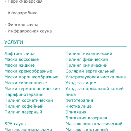
- Парикмахерская
- Аквааэробика
- Финская сауна
- Инфракрасная сауна
УСЛУГИ
Лифтинг лица
Пилинг механический
Маски восковые
Пилинг физический
Маски жидкие
Пилинг химический
Маски кремообразные
Солярий вертикальный
Маски порошкообразные
Ультразвуковая чистка лица
Маски силиконовые
Уход за лицом
Маски термопластические
Уход за нормальной кожей
Парафинотерапия
лица
Пилинг косметический
Фитотерапия
Пилинг кофейный
Чистка лица
Пилинг лазерный
Эпиляция
Эпиляция лазерная
SPA сауны
Массаж лица классический
Массаж аромамаслами
Массаж спортивный