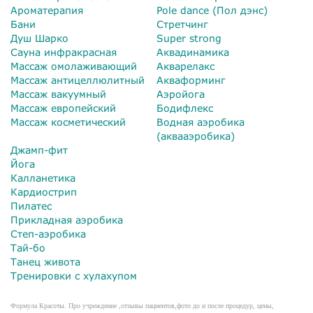
Ароматерапия
Pole dance (Пол дэнс)
Бани
Стретчинг
Душ Шарко
Super strong
Сауна инфракрасная
Аквадинамика
Массаж омолаживающий
Акварелакс
Массаж антицеллюлитный
Акваформинг
Массаж вакуумный
Аэройога
Массаж европейский
Бодифлекс
Массаж косметический
Водная аэробика
(аквааэробика)
Джамп-фит
Йога
Калланетика
Кардиострип
Пилатес
Прикладная аэробика
Степ-аэробика
Тай-бо
Танец живота
Тренировки с хулахупом
Формула Красоты. Про учреждение ,отзывы пациентов,фото до и после процедур, цены,