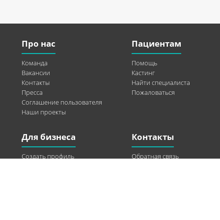
Про нас
Пациентам
Команда
Помощь
Вакансии
Кастинг
Контакты
Найти специалиста
Пресса
Пожаловаться
Соглашение пользователя
Наши проекты
Для бизнеса
Контакты
Создать профиль
Обратная связь
Рекламные возможности
Twitter
Помощь
Facebook
Найти модель
Vkontakte
Спонсорство