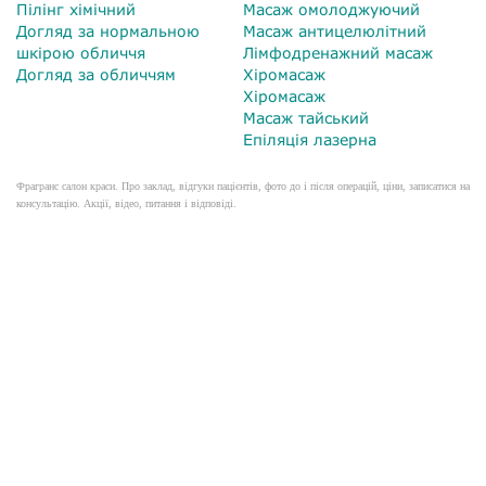
Пілінг хімічний
Масаж омолоджуючий
Догляд за нормальною
Масаж антицелюлітний
шкірою обличчя
Лімфодренажний масаж
Догляд за обличчям
Хіромасаж
Хіромасаж
Масаж тайський
Епіляція лазерна
Фрагранс салон краси. Про заклад, відгуки пацієнтів, фото до і після операцій, ціни, записатися на
консультацію. Акції, відео, питання і відповіді.