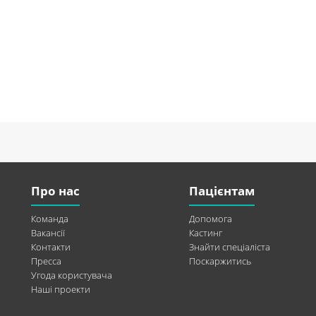
Про нас
Пацієнтам
Команда
Допомога
Вакансії
Кастинг
Контакти
Знайти спеціаліста
Пресса
Поскаржитись
Угода користувача
Наші проекти