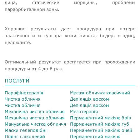
лица, статические морщины, проблемы
параорбитальной зоны.
Хорошие результаты дает процедура при потере
эластичности и тургора кожи живота, бедер, ягодиц,
целлюлите.
Оптимальный результат достигается при прохождении
процедуры от 4 до 6 раз.
ПОСЛУГИ
Парафінотерапія
Масаж обличчя класичний
Чистка обличчя
Депіляція воском
Чистка обличчя
Депіляція воском
Механічна чистка обличчя
Мезотерапія
Механічна чистка обличчя
Перманентний макіяж брів
Мануальна чистка обличчя
Перманентний макіяж губ
Маски гелеподібні
Перманентний макіяж очей
Пілінг гліколевий
Перманентний макіяж