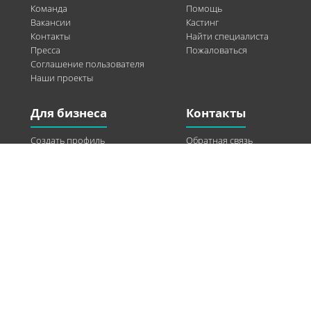
Команда
Помощь
Вакансии
Кастинг
Контакты
Найти специалиста
Пресса
Пожаловаться
Соглашение пользователя
Наши проекты
Для бизнеса
Контакты
Создать профиль
Обратная связь
Рекламные возможности
Twitter
Помощь
Facebook
Найти модель
Vkontakte
Спонсорство
© 2013-2026 Q-WEL Все права защищены