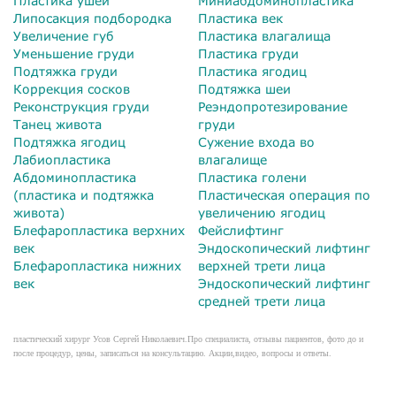
Пластика ушей
Миниабдоминопластика
Липосакция подбородка
Пластика век
Увеличение губ
Пластика влагалища
Уменьшение груди
Пластика груди
Подтяжка груди
Пластика ягодиц
Коррекция сосков
Подтяжка шеи
Реконструкция груди
Реэндопротезирование
Танец живота
груди
Подтяжка ягодиц
Сужение входа во
Лабиопластика
влагалище
Абдоминопластика
Пластика голени
(пластика и подтяжка
Пластическая операция по
живота)
увеличению ягодиц
Блефаропластика верхних
Фейслифтинг
век
Эндоскопический лифтинг
Блефаропластика нижних
верхней трети лица
век
Эндоскопический лифтинг
средней трети лица
пластический хирург Усов Сергей Николаевич.Про специалиста, отзывы пациентов, фото до и
после процедур, цены, записаться на консультацию. Акции,видео, вопросы и ответы.