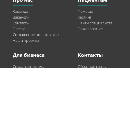
Команда
Помощь
Вакансии
Кастинг
Контакты
Найти специалиста
Пресса
Пожаловаться
Соглашение пользователя
Наши проекты
Для бизнеса
Контакты
Создать профиль
Обратная связь
Рекламные возможности
Twitter
Помощь
Facebook
Найти модель
Vkontakte
Спонсорство
© 2013-2026 Q-WEL Все права защищены