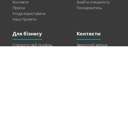
Контакти
Знайти спеціаліста
Пресса
Поскаржитись
Угода користувача
Наші проекти
Для бізнесу
Контакти
Створити свій профіль
Зворотній зв’язок
Рекламні можливості
Twitter
Допомога
Facebook
Знайти модель
Vkontakte
Спонсорство
© 2013-2026 Q-WEL Всі права захищені
Інформація на сайті q-wel.com призначена тільки для ознайомлення. Описані
методи самостійно використовувати не рекомендується. Всі права на матеріали,
розміщені на сайті q-wel.com охороняються відповідно до законодавства