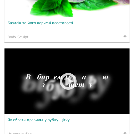
Базилік та його корисні властивості
Body Sculpt
Як обрати правильну зубну щітку
Чистка зубов