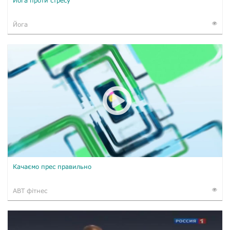
Йога проти стресу
Йога
Качаємо прес правильно
ABT фітнес