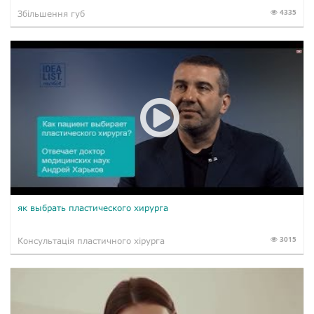
4335
Збільшення губ
як выбрать пластического хирурга
3015
Консультація пластичного хірурга