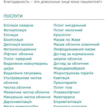
благодарность – это довольные лица моих пациентов!»
ПОСЛУГИ
Епіляція лазерна
Пілінг мигдальний
Фотоепіляція
Пілінг молочний
Епіляція
Кріопілінг
Біоепіляція
Масаж по Жаке
Депіляція воском
Масаж обличчя класичний
Фотоомолодження
Лімфодренажний масаж
Ліфтинг обличчя
Догляд за нормальною
Пілінг лазерний
шкірою обличчя
Видалення новоутворень
Догляд за обличчям
шкіри
Мікродермабразія
Видалення татуювань
Мікрострумова терапія
Ультразвукова чистка
Кавітація
обличчя
Пресотерапія
Чистка обличчя
Пілінг тіла
Механічна чистка обличчя
Плазмоліфтинг
Мануальна чистка обличчя
Мезотерапія
Дарсонвалізація
Біоревіталізація
Маски кремоподібні
Контурна пластика