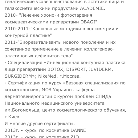
тематические усовершенствования в эстетике лица и
телакосметическими продуктами АСАDEMIE.
2010- "Лечение хроно-и фотостарения
космецевтическими препаратами OBAGI"
2010-2011-"Канюльные методики в волюметрии и
контурной пластике"
2011-"Биоревитализанты нового поколения и их
сочетанное применение в лечении коллагеново-
эластиновых дефицитов тела"
· Специализация «Инъекционная контурная пластика
лица препаратами BOTOX, DISPORT, JUVIDERM,
SURGIDERM»; NikeMed, г.Москва.
· Сертификация по курсу «Базовая специализация по
косметологии», МОЗ Украины, кафедра
дерматовенерологии с курсом проблем СПИДа
Национального медицинского университета
им.Богомольца, центр косметологического обучения,
г.Киев
И многие другие сертификаты.
2013г. - курсы по косметике DANNE
2013г. - курсы по косметике ZIO