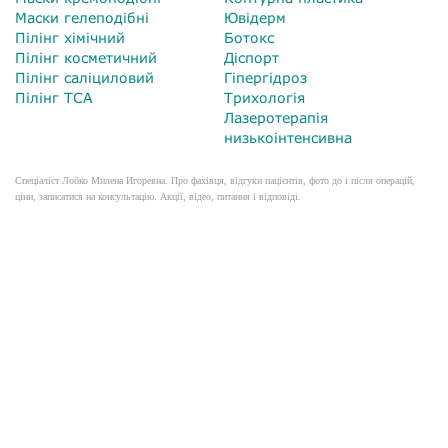
Маски гелеподібні
Ювідерм
Пілінг хімічний
Ботокс
Пілінг косметичний
Діспорт
Пілінг саліциловий
Гіпергідроз
Пілінг TCA
Трихологія
Лазеротерапія
низькоінтенсивна
Спеціаліст Лобко Милена Игоревна. Про фахівця, відгуки пацієнтів, фото до і після операцій,
ціни, записатися на консультацію. Акції, відео, питання і відповіді.