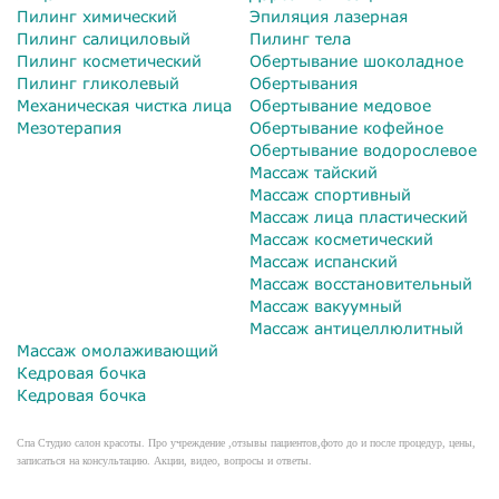
Пилинг химический
Эпиляция лазерная
Пилинг салициловый
Пилинг тела
Пилинг косметический
Обертывание шоколадное
Пилинг гликолевый
Обертывания
Механическая чистка лица
Обертывание медовое
Мезотерапия
Обертывание кофейное
Обертывание водорослевое
Массаж тайский
Массаж спортивный
Массаж лица пластический
Массаж косметический
Массаж испанский
Массаж восстановительный
Массаж вакуумный
Массаж антицеллюлитный
Массаж омолаживающий
Кедровая бочка
Кедровая бочка
Спа Студио салон красоты. Про учреждение ,отзывы пациентов,фото до и после процедур, цены,
записаться на консультацию. Акции, видео, вопросы и ответы.