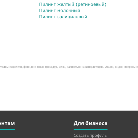
Пилинг желтый (ретиноевый)
Пилинг молочный
Пилинг салициловый
тзывы пациентов,фото до и после процедур, цены, записаться на консультацию. Акции, видео, вопросы и
ентам
Для бизнеса
Создать профиль