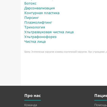
Ботокс
Дарсонвализация
Контурная пластика
Пирсинг
Плазмолифтинг
Трихология
Ультразвуковая чистка лица
Ультрафонофорез
Чистка лица
Центр Эстетическая хирургия клиника пластической хирургии. Про учреждение ,о
Про нас
Паци
Команда
Помощь