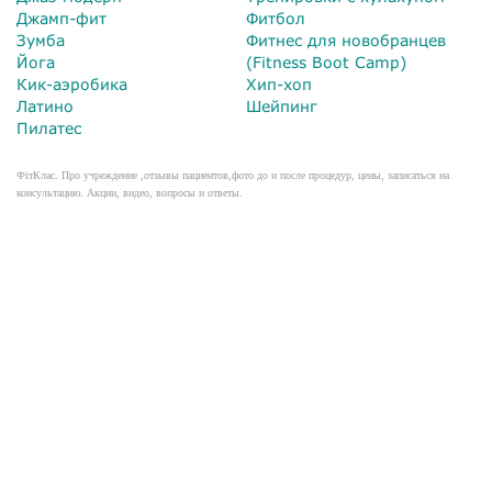
Джамп-фит
Фитбол
Зумба
Фитнес для новобранцев
Йога
(Fitness Boot Camp)
Кик-аэробика
Хип-хоп
Латино
Шейпинг
Пилатес
ФітКлас. Про учреждение ,отзывы пациентов,фото до и после процедур, цены, записаться на
консультацию. Акции, видео, вопросы и ответы.