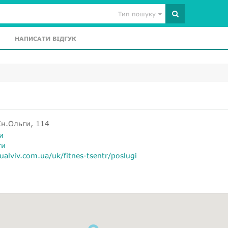
Тип пошуку
НАПИСАТИ ВІДГУК
Кн.Ольги, 114
и
ти
alviv.com.ua/uk/fitnes-tsentr/poslugi