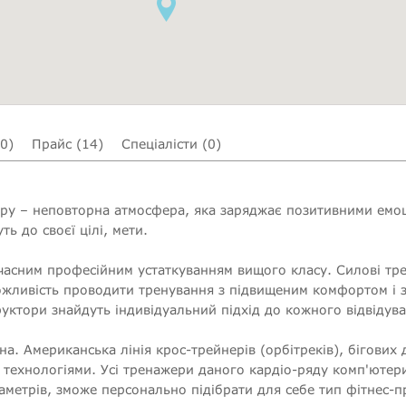
(0)
Прайс (14)
Спеціалісти (0)
ру – неповторна атмосфера, яка заряджає позитивними емоці
ь до своєї цілі, мети.
асним професійним устаткуванням вищого класу. Силові тр
жливість проводити тренування з підвищеним комфортом і з
уктори знайдуть індивідуальний підхід до кожного відвідува
а. Американська лінія крос-трейнерів (орбітреків), бігових
 технологіями. Усі тренажери даного кардіо-ряду комп'ютери
араметрів, зможе персонально підібрати для себе тип фітнес-