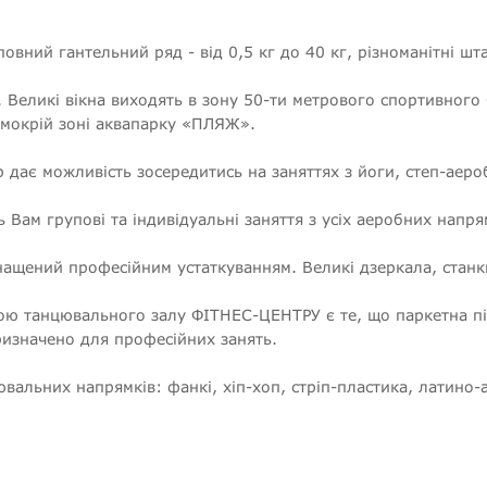
вний гантельний ряд - від 0,5 кг до 40 кг, різноманітні шта
 Великі вікна виходять в зону 50-ти метрового спортивного
в мокрій зоні аквапарку «ПЛЯЖ».
дає можливість зосередитись на заняттях з йоги, степ-аеробі
Вам групові та індивідуальні заняття з усіх аеробних напрям
ащений професійним устаткуванням. Великі дзеркала, станк
ю танцювального залу ФІТНЕС-ЦЕНТРУ є те, що паркетна під
изначено для професійних занять.
вальних напрямків: фанкі, хіп-хоп, стріп-пластика, латино