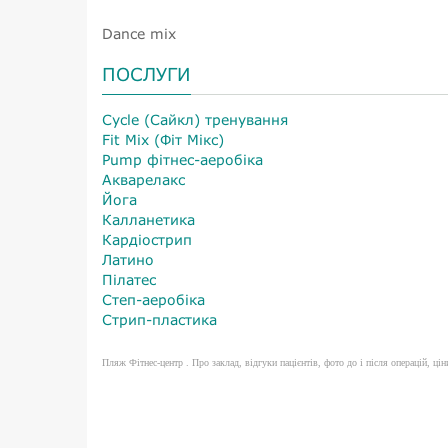
Dance mix
ПОСЛУГИ
Cycle (Сайкл) тренування
Fit Mix (Фіт Мікс)
Pump фітнес-аеробіка
Акварелакс
Йога
Калланетика
Кардіострип
Латино
Пілатес
Степ-аеробіка
Стрип-пластика
Пляж Фітнес-центр . Про заклад, відгуки пацієнтів, фото до і після операцій, ціни