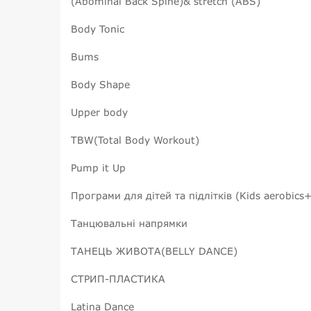
(Abominal Back Spine)& stretch (АВS)
Body Tonic
Bums
Body Shape
Upper body
TBW(Total Body Workout)
Pump it Up
Програми для дітей та підлітків (Kids aerobics+
Танцювальні напрямки
ТАНЕЦЬ ЖИВОТА(BELLY DANCE)
СТРИП-ПЛАСТИКА
Latina Dance