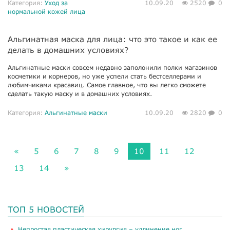
Категория:
Уход за
10.09.20
2520
0
нормальной кожей лица
Альгинатная маска для лица: что это такое и как ее
делать в домашних условиях?
Альгинатные маски совсем недавно заполонили полки магазинов
косметики и корнеров, но уже успели стать бестселлерами и
любимчиками красавиц. Самое главное, что вы легко сможете
сделать такую маску и в домашних условиях.
Категория:
Альгинатные маски
10.09.20
2820
0
«
5
6
7
8
9
10
11
12
13
14
»
ТОП 5 НОВОСТЕЙ
​Непростая пластическая хирургия – удлинение ног