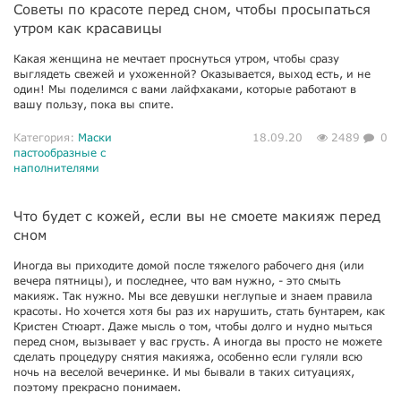
Советы по красоте перед сном, чтобы просыпаться
утром как красавицы
Какая женщина не мечтает проснуться утром, чтобы сразу
выглядеть свежей и ухоженной? Оказывается, выход есть, и не
один! Мы поделимся с вами лайфхаками, которые работают в
вашу пользу, пока вы спите.
Категория:
Маски
18.09.20
2489
0
пастообразные с
наполнителями
Что будет с кожей, если вы не смоете макияж перед
сном
Иногда вы приходите домой после тяжелого рабочего дня (или
вечера пятницы), и последнее, что вам нужно, - это смыть
макияж. Так нужно. Мы все девушки неглупые и знаем правила
красоты. Но хочется хотя бы раз их нарушить, стать бунтарем, как
Кристен Стюарт. Даже мысль о том, чтобы долго и нудно мыться
перед сном, вызывает у вас грусть. А иногда вы просто не можете
сделать процедуру снятия макияжа, особенно если гуляли всю
ночь на веселой вечеринке. И мы бывали в таких ситуациях,
поэтому прекрасно понимаем.