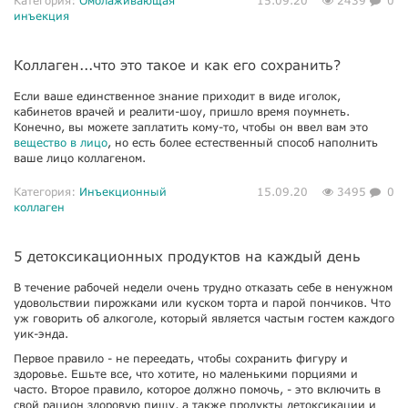
Категория:
Омолаживающая
15.09.20
2439
0
инъекция
Коллаген...что это такое и как его сохранить?
Если ваше единственное знание приходит в виде иголок,
кабинетов врачей и реалити-шоу, пришло время поумнеть.
Конечно, вы можете заплатить кому-то, чтобы он ввел вам это
вещество в лицо
, но есть более естественный способ наполнить
ваше лицо коллагеном.
Категория:
Инъекционный
15.09.20
3495
0
коллаген
5 детоксикационных продуктов на каждый день
В течение рабочей недели очень трудно отказать себе в ненужном
удовольствии пирожками или куском торта и парой пончиков. Что
уж говорить об алкоголе, который является частым гостем каждого
уик-энда.
Первое правило - не переедать, чтобы сохранить фигуру и
здоровье. Ешьте все, что хотите, но маленькими порциями и
часто. Второе правило, которое должно помочь, - это включить в
свой рацион здоровую пищу, а также продукты детоксикации и