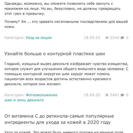
Однажды, возможно, вы сможете позволить себе заснуть с
макияжем на лице. Но вы, безусловно, не должны превращать
этот грех в привычку.
Почему? Хм ... это чревато негативными последствиями для вашей
кожи.
Категория:
Уход за лицом
18.09.20
2540
0
Узнайте больше о контурной пластике шеи
Гладкий, изящный вырез декольте изображает чувство изящества,
которое служит для улучшения общего внешнего вида человека. С
помощью контурной хирургии шеи хирург может помочь
пациентам всех возрастов достичь естественно красивого
декольте, которое они желают.
Категория:
Фотоомоложение
18.09.20
2481
0
шеи и зоны декольте
От витамина С до ретинола-самые популярные
ингредиенты для ухода за кожей в 2020 году
Уход за кожей. Это может быть немного похоже на минное поле