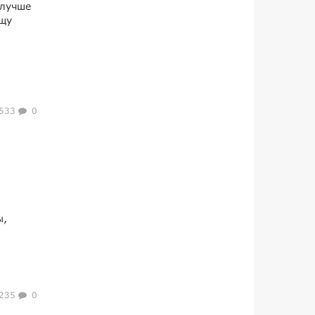
 лучше
ищу
533
0
ы,
235
0