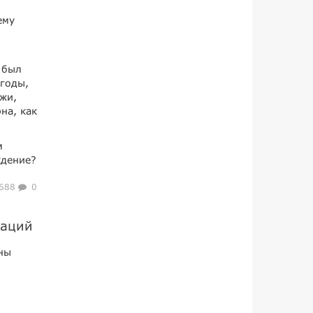
ему
 был
 годы,
жи,
на, как
м
ждение?
688
0
раций
ны