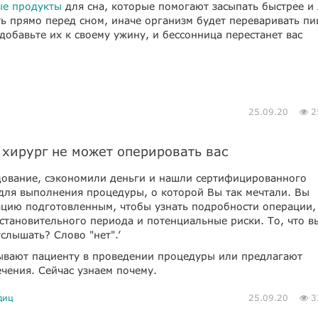
ые продукты
для сна, которые помогают засыпать быстрее и
ть прямо перед сном, иначе организм будет переваривать п
добавьте их к своему ужину, и бессонница перестанет вас
25.09.20
2
 хирург не может оперировать вас
дование, сэкономили деньги и нашли сертифицированного
 для выполнения процедуры, о которой Вы так мечтали. Вы
ацию подготовленным, чтобы узнать подробности операции,
становительного периода и потенциальные риски. То, что в
слышать? Слово "нет".’
ывают пациенту в проведении процедуры или предлагают
чения. Сейчас узнаем почему.
диц
25.09.20
3