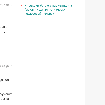
602
0
Инъекции ботокса пациенткам в
Германии делал психически
нездоровый человек
шить
о при
220
0
а за
изучают
. Это