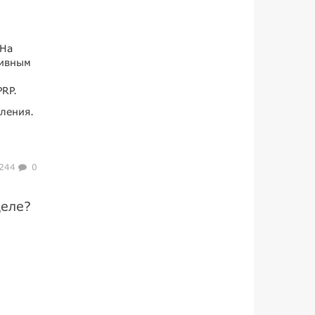
 На
тивным
RP.
ления.
244
0
деле?