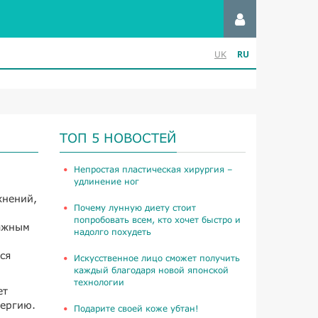
RU
UK
ТОП 5 НОВОСТЕЙ
​Непростая пластическая хирургия –
удлинение ног
жнений,
Почему лунную диету стоит
попробовать всем, кто хочет быстро и
важным
надолго похудеть
ся
Искусственное лицо сможет получить
каждый благодаря новой японской
технологии
ет
нергию.
Подарите своей коже убтан!