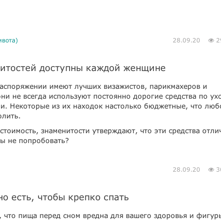
ивота)
28.09.20
2
нитостей доступны каждой женщине
распоряжении имеют лучших визажистов, парикмахеров и
ни не всегда используют постоянно дорогие средства по ух
ми. Некоторые из их находок настолько бюджетные, что люб
олить.
стоимость, знаменитости утверждают, что эти средства отли
бы не попробовать?
28.09.20
3
о есть, чтобы крепко спать
, что пища перед сном вредна для вашего здоровья и фигур