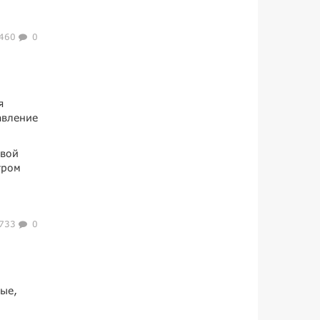
460
0
я
авление
свой
тром
733
0
ые,