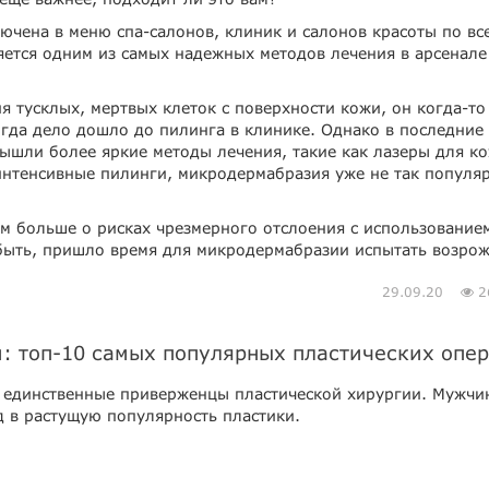
ючена в меню спа-салонов, клиник и салонов красоты по вс
яется одним из самых надежных методов лечения в арсенале
я тусклых, мертвых клеток с поверхности кожи, он когда-то
огда дело дошло до пилинга в клинике. Однако в последние
ышли более яркие методы лечения, такие как лазеры для ко
интенсивные пилинги, микродермабразия уже не так популяр
ем больше о рисках чрезмерного отслоения с использование
быть, пришло время для микродермабразии испытать возро
29.09.20
2
и: топ-10 самых популярных пластических опе
 единственные приверженцы пластической хирургии. Мужчи
д в растущую популярность пластики.