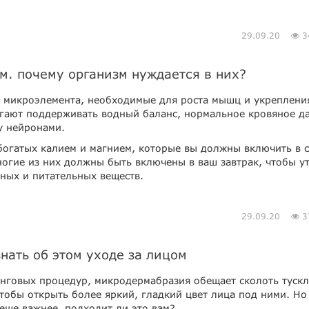
29.09.20
3
м. почему организм нуждается в них?
а микроэлемента, необходимые для роста мышц и укреплени
гают поддерживать водный баланс, нормальное кровяное д
у нейронами.
 богатых калием и магнием, которые вы должны включить в 
огие из них должны быть включены в ваш завтрак, чтобы у
ных и питательных веществ.
29.09.20
3
нать об этом уходе за лицом
нговых процедур, микродермабразия обещает сколоть тускл
тобы открыть более яркий, гладкий цвет лица под ними. Но
 еще важнее, подходит ли это вам?