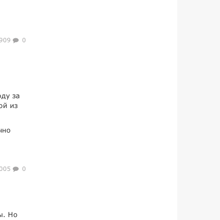
909
0
оду за
ой из
чно
005
0
ы. Но