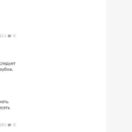
611
0
следует
зубов.
м
меть
есять
091
0