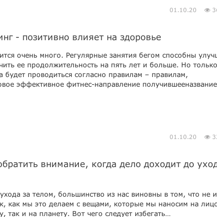
01.10.20
3
инг - позитивно влияет на здоровье
ится очень много. Регулярные занятия бегом способны улуч
чить ее продолжительность на пять лет и больше. Но тольк
а будет проводиться согласно правилам – правилам,
овое эффективное фитнес-направление получившее
название
01.10.20
3
обратить внимание, когда дело доходит до уход
ухода за телом, большинство из нас виновны в том, что не 
к, как мы это делаем с вещами, которые мы наносим на лицо
, так и на планету. Вот чего следует избегать…