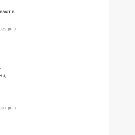
вают в
029
0
т
ми,
891
0