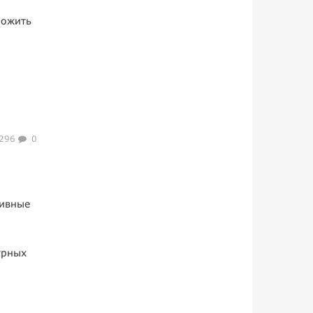
ложить
296
0
зивные
урных