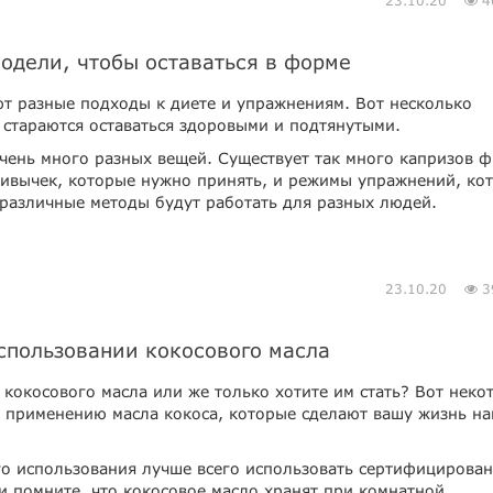
23.10.20
4
модели, чтобы оставаться в форме
т разные подходы к диете и упражнениям. Вот несколько
 стараются оставаться здоровыми и подтянутыми.
чень много разных вещей. Существует так много капризов ф
ривычек, которые нужно принять, и режимы упражнений, ко
 различные методы будут работать для разных людей.
23.10.20
3
спользовании кокосового масла
кокосового масла или же только хотите им стать? Вот неко
о применению масла кокоса, которые сделают вашу жизнь н
о использования лучше всего использовать сертифицирова
и помните, что кокосовое масло хранят при комнатной