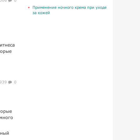
006
0
Применение ночного крема при уходе
за кожей
итнеса
торые
939
0
торые
амного
нный