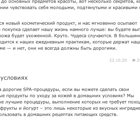
 до основных предметов красоты, вот несколько секретов, 
ии чувствовать себя молодыми, подтянутыми и красивыми 
ся новый косметический продукт, и нас мгновенно осыпают
о покупка сделает нашу жизнь намного лучше: вы будете вы
кожа будет ухоженной. Круто. Чудеса случаются. В большин
водится к наших ежедневным практикам, которые держат наш
ме — и нет, они не всегда должны быть дорогими.
22.10.20
2
 условиях
а дорогие SPA-процедуры, если вы можете сделать свои
ые продукты по уходу за кожей в домашних условиях? Мы
ые лучшие процедуры, выполнение которых не требует похо
 фрукты и йогурт – это лишь некоторые из вкусных ингреди
ользовать в домашних рецептах питающих средств.