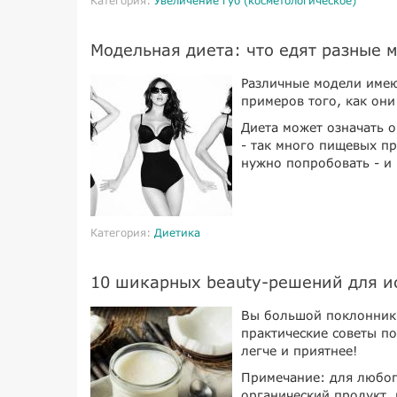
Категория:
Увеличение губ (косметологическое)
Модельная диета: что едят разные 
Различные модели имею
примеров того, как они
Диета может означать о
- так много пищевых п
нужно попробовать - и
Категория:
Диетика
10 шикарных beauty-решений для и
Вы большой поклонник 
практические советы п
легче и приятнее!
Примечание: для любог
органический продукт, 