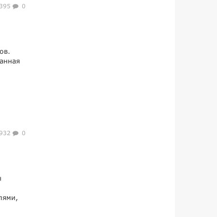
395
0
ов.
данная
932
0
ы
лями,