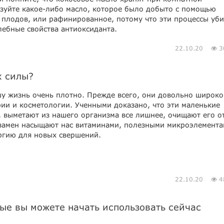
ьзуйте какое-либо масло, которое было добыто с помощью
 плодов, или рафинированное, потому что эти процессы уби
лебные свойства антиоксиданта.
22.10.20
3
х силы?
у жизнь очень плотно. Прежде всего, они довольно широко
ии и косметологии. Ученными доказано, что эти маленькие
, выметают из нашего организма все лишнее, очищают его о
взамен насыщают нас витаминами, полезными микроэлемента
ргию для новых свершений.
22.10.20
4
рые вы можете начать использовать сейчас