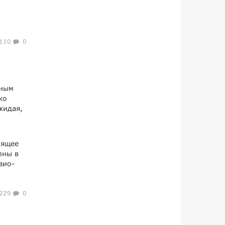
110
0
ьным
ко
жидая,
оящее
рны в
зио-
229
0