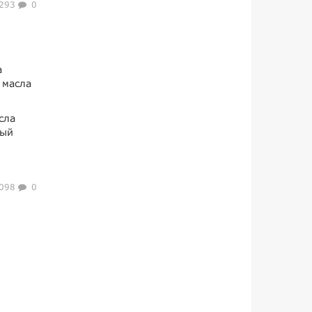
293
0
а
 масла
сла
мый
098
0