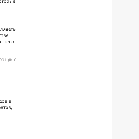
которые
с
глядеть
стве
е тело
991
0
дов в
ентов,