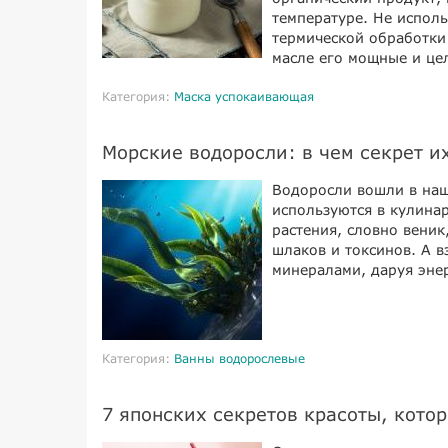
температуре. Не испол
термической обработки
масле его мощные и це
Категория:
Маска успокаивающая
Морские водоросли: в чем секрет и
Водоросли вошли в наш
используются в кулинар
растения, словно веник
шлаков и токсинов. А 
минералами, даруя эне
Категория:
Ванны водорослевые
7 японских секретов красоты, кото