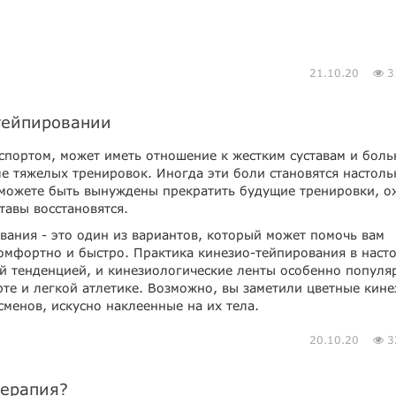
21.10.20
3
отейпировании
 спортом, может иметь отношение к жестким суставам и бол
е тяжелых тренировок. Иногда эти боли становятся настоль
можете быть вынуждены прекратить будущие тренировки, о
тавы восстановятся.
вания - это один из вариантов, который может помочь вам
комфортно и быстро. Практика кинезио-тейпирования в наст
ей тенденцией, и кинезиологические ленты особенно популя
те и легкой атлетике. Возможно, вы заметили цветные кине
менов, искусно наклеенные на их тела.
20.10.20
3
терапия?