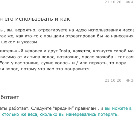
21.10.20
4
 его использовать и как
сы, вы, вероятно, отреагируете на идею использования масл
ак же, как кто-то с прыщами отреагировал бы на нанесения
 шоком и ужасом.
иятельный человек и друг Insta, кажется, клянутся силой ма
висимо от их типа волос, возможно, масло жожоба - тот са
сли у вас тонкие, сухие волосы и / или перхоть, то пора
я волос, потому что вам это понравится.
21.10.20
3
аботает
еты работает. Следуйте “вреднім” правилам , и
вы можете в
 столько же веса, сколько вы намеревались потерять
.