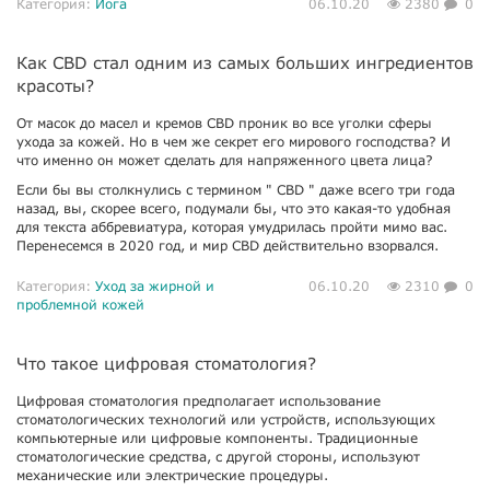
Категория:
Йога
06.10.20
2380
0
Как CBD стал одним из самых больших ингредиентов
красоты?
От масок до масел и кремов CBD проник во все уголки сферы
ухода за кожей. Но в чем же секрет его мирового господства? И
что именно он может сделать для напряженного цвета лица?
Если бы вы столкнулись с термином " CBD " даже всего три года
назад, вы, скорее всего, подумали бы, что это какая-то удобная
для текста аббревиатура, которая умудрилась пройти мимо вас.
Перенесемся в 2020 год, и мир CBD действительно взорвался.
Категория:
Уход за жирной и
06.10.20
2310
0
проблемной кожей
Что такое цифровая стоматология?
Цифровая стоматология предполагает использование
стоматологических технологий или устройств, использующих
компьютерные или цифровые компоненты. Традиционные
стоматологические средства, с другой стороны, используют
механические или электрические процедуры.