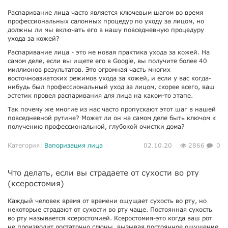
Распаривание лица часто является ключевым шагом во время
профессиональных салонных процедур по уходу за лицом, но
должны ли мы включать его в нашу повседневную процедуру
ухода за кожей?
Распаривание лица - это не новая практика ухода за кожей. На
самом деле, если вы ищете его в Google, вы получите более 40
миллионов результатов. Это огромная часть многих
восточноазиатских режимов ухода за кожей, и если у вас когда-
нибудь был профессиональный уход за лицом, скорее всего, ваш
эстетик провел распаривания для лица на каком-то этапе.
Так почему же многие из нас часто пропускают этот шаг в нашей
повседневной рутине? Может ли он на самом деле быть ключом к
получению профессиональной, глубокой очистки дома?
Категория:
Вапоризация лица
02.10.20
2866
0
Что делать, если вы страдаете от сухости во рту
(ксеростомия)
Каждый человек время от времени ощущает сухость во рту, но
некоторые страдают от сухости во рту чаще. Постоянная сухость
во рту называется ксеростомией. Ксеростомия-это когда ваш рот
не производит достаточно слюны, вызывая постоянное ощущение