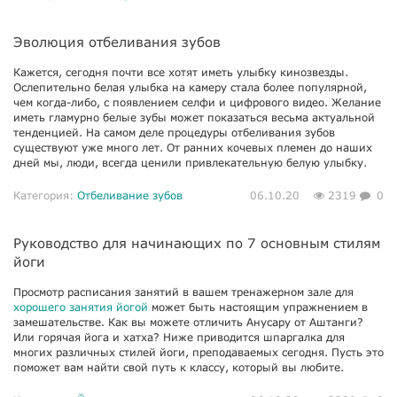
Эволюция отбеливания зубов
Кажется, сегодня почти все хотят иметь улыбку кинозвезды.
Ослепительно белая улыбка на камеру стала более популярной,
чем когда-либо, с появлением селфи и цифрового видео. Желание
иметь гламурно белые зубы может показаться весьма актуальной
тенденцией. На самом деле процедуры отбеливания зубов
существуют уже много лет. От ранних кочевых племен до наших
дней мы, люди, всегда ценили привлекательную белую улыбку.
Категория:
Отбеливание зубов
06.10.20
2319
0
Руководство для начинающих по 7 основным стилям
йоги
Просмотр расписания занятий в вашем тренажерном зале для
хорошего занятия йогой
может быть настоящим упражнением в
замешательстве. Как вы можете отличить Анусару от Аштанги?
Или горячая йога и хатха? Ниже приводится шпаргалка для
многих различных стилей йоги, преподаваемых сегодня. Пусть это
поможет вам найти свой путь к классу, который вы любите.