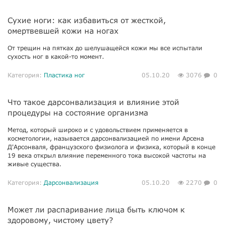
Сухие ноги: как избавиться от жесткой,
омертвевшей кожи на ногах
От трещин на пятках до шелушащейся кожи мы все испытали
сухость ног в какой-то момент.
Категория:
Пластика ног
05.10.20
3076
0
Что такое дарсонвализация и влияние этой
процедуры на состояние организма
Метод, который широко и с удовольствием применяется в
косметологии, называется дарсонвализацией по имени Арсена
Д'Арсонваля, французского физиолога и физика, который в конце
19 века открыл влияние переменного тока высокой частоты на
живые существа.
Категория:
Дарсонвализация
05.10.20
2270
0
Может ли распаривание лица быть ключом к
здоровому, чистому цвету?