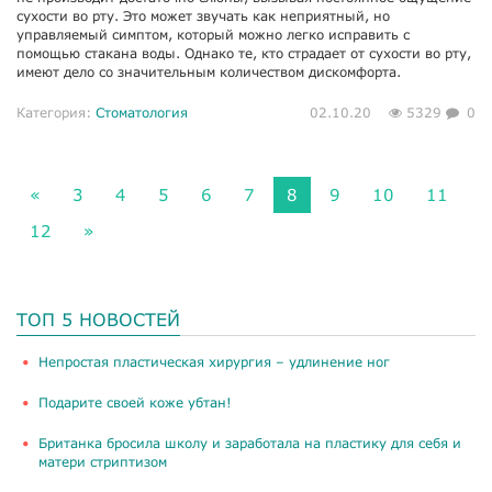
сухости во рту. Это может звучать как неприятный, но
управляемый симптом, который можно легко исправить с
помощью стакана воды. Однако те, кто страдает от сухости во рту,
имеют дело со значительным количеством дискомфорта.
Категория:
Стоматология
02.10.20
5329
0
«
3
4
5
6
7
8
9
10
11
12
»
ТОП 5 НОВОСТЕЙ
​Непростая пластическая хирургия – удлинение ног
Подарите своей коже убтан!
Британка бросила школу и заработала на пластику для себя и
матери стриптизом