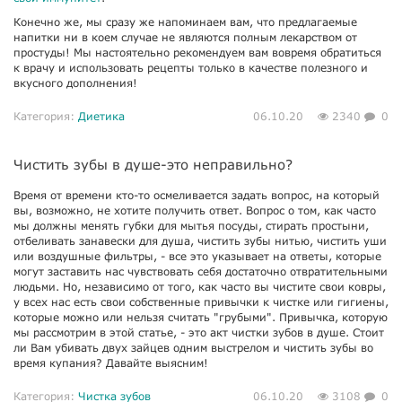
Конечно же, мы сразу же напоминаем вам, что предлагаемые
напитки ни в коем случае не являются полным лекарством от
простуды! Мы настоятельно рекомендуем вам вовремя обратиться
к врачу и использовать рецепты только в качестве полезного и
вкусного дополнения!
Категория:
Диетика
06.10.20
2340
0
Чистить зубы в душе-это неправильно?
Время от времени кто-то осмеливается задать вопрос, на который
вы, возможно, не хотите получить ответ. Вопрос о том, как часто
мы должны менять губки для мытья посуды, стирать простыни,
отбеливать занавески для душа, чистить зубы нитью, чистить уши
или воздушные фильтры, - все это указывает на ответы, которые
могут заставить нас чувствовать себя достаточно отвратительными
людьми. Но, независимо от того, как часто вы чистите свои ковры,
у всех нас есть свои собственные привычки к чистке или гигиены,
которые можно или нельзя считать "грубыми". Привычка, которую
мы рассмотрим в этой статье, - это акт чистки зубов в душе. Стоит
ли Вам убивать двух зайцев одним выстрелом и чистить зубы во
время купания? Давайте выясним!
Категория:
Чистка зубов
06.10.20
3108
0