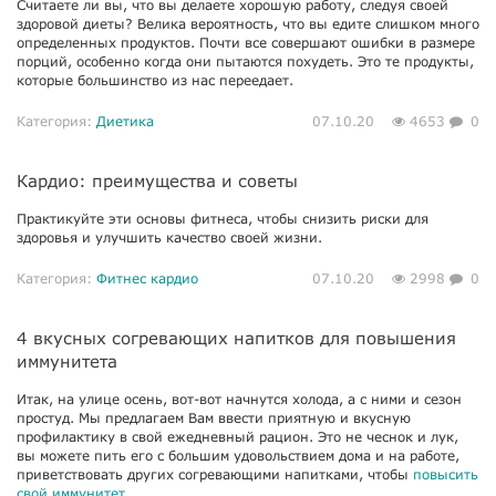
Считаете ли вы, что вы делаете хорошую работу, следуя своей
здоровой диеты? Велика вероятность, что вы едите слишком много
определенных продуктов. Почти все совершают ошибки в размере
порций, особенно когда они пытаются похудеть. Это те продукты,
которые большинство из нас переедает.
Категория:
Диетика
07.10.20
4653
0
Кардио: преимущества и советы
Практикуйте эти основы фитнеса, чтобы снизить риски для
здоровья и улучшить качество своей жизни.
Категория:
Фитнес кардио
07.10.20
2998
0
4 вкусных согревающих напитков для повышения
иммунитета
Итак, на улице осень, вот-вот начнутся холода, а с ними и сезон
простуд. Мы предлагаем Вам ввести приятную и вкусную
профилактику в свой ежедневный рацион. Это не чеснок и лук,
вы можете пить его с большим удовольствием дома и на работе,
приветствовать других согревающими напитками, чтобы
повысить
свой иммунитет
.