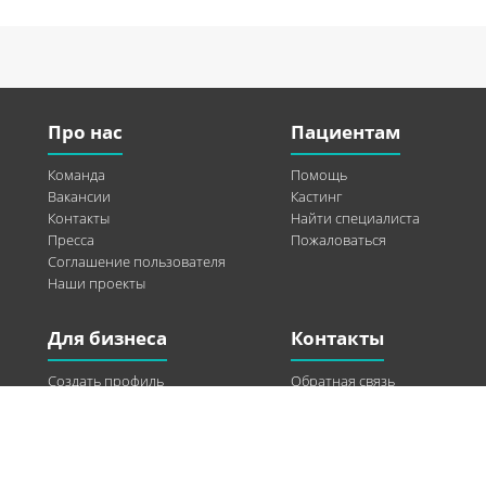
Про нас
Пациентам
Команда
Помощь
Вакансии
Кастинг
Контакты
Найти специалиста
Пресса
Пожаловаться
Соглашение пользователя
Наши проекты
Для бизнеса
Контакты
Создать профиль
Обратная связь
Рекламные возможности
Twitter
Помощь
Facebook
Найти модель
Vkontakte
Спонсорство